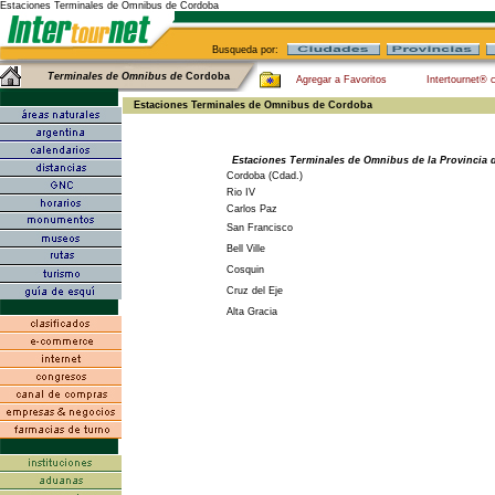
Estaciones Terminales de Omnibus de Cordoba
Busqueda por:
Terminales de Omnibus de
Cordoba
Agregar a Favoritos
Intertournet® 
Estaciones Terminales de Omnibus de Cordoba
Estaciones Terminales de Omnibus de la Provincia
Cordoba (Cdad.)
Rio IV
Carlos Paz
San Francisco
Bell Ville
Cosquin
Cruz del Eje
Alta Gracia