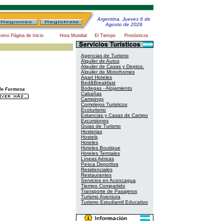
Argentina, Jueves 6 de
Agosto de 2026
como Página de Inicio
Hora Mundial
El Tiempo
Pronósticos
Agencias de Turismo
Alquiler de Autos
Alquiler de Casas y Deptos.
Alquiler de Motorhomes
Apart Hoteles
Bed&Breakfast
Bodegas - Alojamiento
 de Formosa
Cabañas
Campings
Complejos Turisticos
Ecoturismo
Estancias y Casas de Campo
Excursiones
Guias de Turismo
Hosterias
Hostels
Hoteles
Hoteles Boutique
Hoteles Termales
Líneas Aéreas
Pesca Deportiva
Residenciales
Restaurantes
Servicios en Aconcagua
Tiempo Compartido
Transporte de Pasajeros
Turismo Aventura
Turismo Estudiantil Educativo