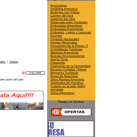
Aconcagua
Antártida Argentina
Bodegas con Visitas
Camino del Inca
Caminos del Vino
Distancias entre Ciudades
Embajadas Argentinas
Embajadas Extranjeras
Embalses, Lagos y Lagunas
Eventos
Feriados Nacionales
Fiestas Nacionales
Ganadores de la Promo !!!
Inmobiliarias Turísticas
Malvinas Argentinas
Nuevas Incorporaciones
Nuevo Cuyo
-
iales
Subtes
Pasaporte
Patrimonio de la Humanidad
Recetas Comidas Típicas
Regiones Turísticas
Rutas de Argentina
Sitios Ramsar Argentina
ier punto del pais
Terminales de Ómnibus
Turismo en la web (links)
Vendimia
Vinos Argentinos
Pasajes de Omnibus