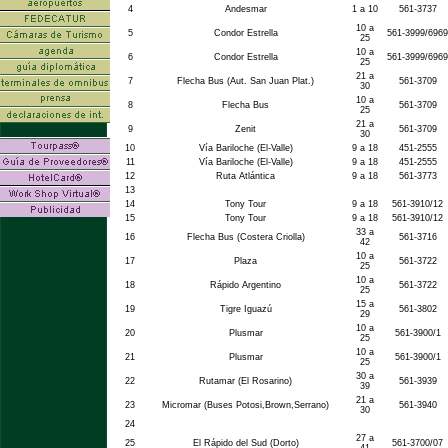
4
Andesmar
1 a 10
561-3737
10 a
5
Condor Estrella
561-3999/6969
25
10 a
6
Condor Estrella
561-3999/6969
25
21 a
7
Flecha Bus (Aut. San Juan Plat.)
561-3709
30
10 a
8
Flecha Bus
561-3709
25
21 a
9
Zenit
561-3709
30
10
Vía Bariloche (El-Valle)
9 a 18
451-2555
11
Vía Bariloche (El-Valle)
9 a 18
451-2555
12
Ruta Atlántica
9 a 18
561-3773
13
14
Tony Tour
9 a 18
561-3910/12
15
Tony Tour
9 a 18
561-3910/12
33 a
16
Flecha Bus (Costera Criolla)
561-3716
42
10 a
17
Plaza
561-3722
25
10 a
18
Rápido Argentino
561-3722
25
15 a
19
Tigre Iguazú
561-3802
29
10 a
20
Plusmar
561-3900/1
25
10 a
21
Plusmar
561-3900/1
25
30 a
22
Rutamar (El Rosarino)
561-3939
39
21 a
23
Micromar (Buses Potosi,Brown,Serrano)
561-3940
30
24
27 a
25
El Rápido del Sud (Dorto)
561-3700/07