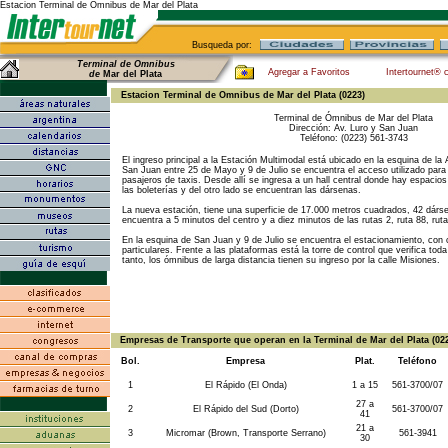
Estacion Terminal de Omnibus de Mar del Plata
Busqueda por:
Terminal de Omnibus
Agregar a Favoritos
Intertournet® 
de
Mar del Plata
Estacion Terminal de Omnibus de Mar del Plata (0223)
Terminal de Ómnibus de Mar del Plata
Dirección: Av. Luro y San Juan
Teléfono: (0223) 561-3743
El ingreso principal a la Estación Multimodal está ubicado en la esquina de la 
San Juan entre 25 de Mayo y 9 de Julio se encuentra el acceso utilizado par
pasajeros de taxis. Desde allí se ingresa a un hall central donde hay espacio
las boleterías y del otro lado se encuentran las dársenas.
La nueva estación, tiene una superficie de 17.000 metros cuadrados, 42 dárse
encuentra a 5 minutos del centro y a diez minutos de las rutas 2, ruta 88, ruta
En la esquina de San Juan y 9 de Julio se encuentra el estacionamiento, con 
particulares. Frente a las plataformas está la torre de control que verifica toda
tanto, los ómnibus de larga distancia tienen su ingreso por la calle Misiones.
Empresas de Transporte que operan en la Terminal de Mar del Plata (02
Bol.
Empresa
Plat.
Teléfono
1
El Rápido (El Onda)
1 a 15
561-3700/07
27 a
2
El Rápido del Sud (Dorto)
561-3700/07
41
21 a
3
Micromar (Brown, Transporte Serrano)
561-3941
30