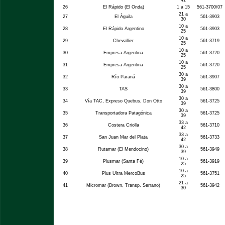
41
26
El Rápido (El Onda)
1 a 15
561-3700/07
21 a
27
El Águila
561-3903
30
10 a
28
El Rápido Argentino
561-3903
25
10 a
29
Chevallier
561-3719
25
10 a
30
Empresa Argentina
561-3720
25
10 a
31
Empresa Argentina
561-3720
25
30 a
32
Río Paraná
561-3907
39
30 a
33
TAS
561-3800
39
30 a
34
Vía TAC, Expreso Quebus, Don Otto
561-3725
39
30 a
35
Transportadora Patagónica
561-3725
39
33 a
36
Costera Criolla
561-3710
42
33 a
37
San Juan Mar del Plata
561-3733
42
30 a
38
Rutamar (El Mendocino)
561-3949
39
10 a
39
Plusmar (Santa Fé)
561-3919
25
10 a
40
Plus Ultra MercoBus
561-3751
25
21 a
41
Micromar (Brown, Transp. Serrano)
561-3942
30