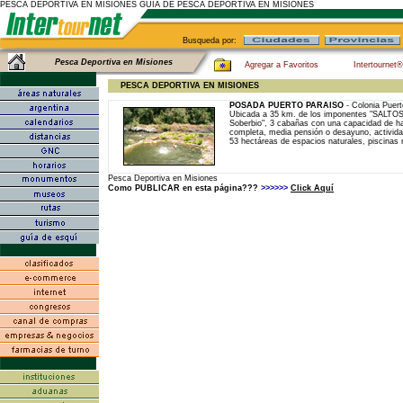
PESCA DEPORTIVA EN MISIONES GUIA DE PESCA DEPORTIVA EN MISIONES
Busqueda por:
Pesca Deportiva en Misiones
Agregar a Favoritos
Intertournet
PESCA DEPORTIVA EN MISIONES
POSADA PUERTO PARAISO
- Colonia Puer
Ubicada a 35 km. de los imponentes "SALTO
Soberbio", 3 cabañas con una capacidad de h
completa, media pensión o desayuno, activida
53 hectáreas de espacios naturales, piscinas n
Pesca Deportiva en Misiones
Como PUBLICAR en esta página???
>>>>>>
Click Aquí