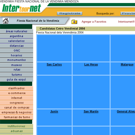
VENDIMIA FIESTA NACIONAL DE LA VENDIMIA MENDOZA
Busqueda por:
Fiesta Nacional de la Vendimia
Agregar a Favoritos
Intertournet®
Candidatas Cetro Vendimial 2004
Fiesta Nacional dela Venmdimia 2004
San Carlos
Las Heras
Malargue
Junín
San Martín
General Alve