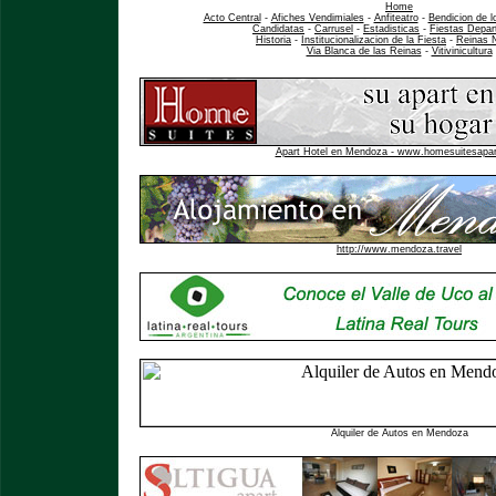
Home
Acto Central
-
Afiches Vendimiales
-
Anfiteatro
-
Bendicion de l
Candidatas
-
Carrusel
-
Estadisticas
-
Fiestas Depar
Historia
-
Institucionalizacion de la Fiesta
-
Reinas 
Via Blanca de las Reinas
-
Vitivinicultura
Apart Hotel en Mendoza - www.homesuitesapa
http://www.mendoza.travel
Alquiler de Autos en Mendoza