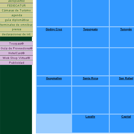
Godoy Cruz
Tupungato
Tunuyán
Guaymallen
Santa Rosa
San Rafael
Lavalle
Capital