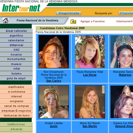
VENDIMIA FIESTA NACIONAL DE LA VENDIMIA MENDOZA
Busqueda por:
Fiesta Nacional de la Vendimia
Agregar a Favoritos
Intertournet®
Candidatas Cetro Vendimial 2005
Fiesta Nacional de la Vendimia 2005
Nuri Donantuoni
Paula Marianela Vidal
Marianela Sanc
Reina Nacional de la
Las Heras
Malargue
Vendimia 2005
San Carlos
Anabel Labella
Maria Sol Mareli
Daiana Lisi Arb
Junín
San Martín
General Alve