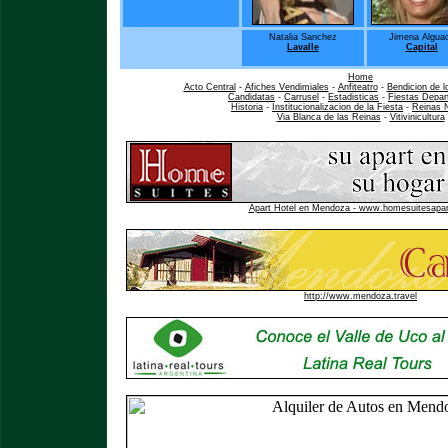
Natalia Sanchez
Jimena Alguac
Lavalle
Capital
Home
Acto Central
-
Afiches Vendimiales
-
Anfiteatro
-
Bendicion de l
Candidatas
-
Carrusel
-
Estadisticas
-
Fiestas Depar
Historia
-
Institucionalizacion de la Fiesta
-
Reinas 
Via Blanca de las Reinas
-
Vitivinicultura
Apart Hotel en Mendoza - www.homesuitesapa
http://www.mendoza.travel