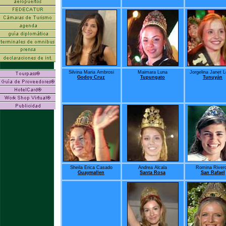
Silvina Maria Ambrosi
Maimara Luna
Jorgelina Janet 
Godoy Cruz
Tupungato
Tunuyán
Sheila Erica Casado
Andrea Alcala
Romina River
Guaymallen
Santa Rosa
San Rafael